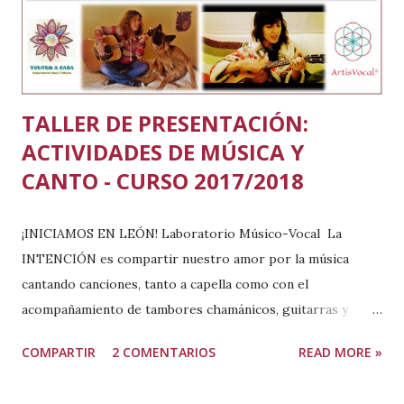
TALLER DE PRESENTACIÓN:
ACTIVIDADES DE MÚSICA Y
CANTO - CURSO 2017/2018
¡INICIAMOS EN LEÓN! Laboratorio Músico-Vocal La
INTENCIÓN es compartir nuestro amor por la música
cantando canciones, tanto a capella como con el
acompañamiento de tambores chamánicos, guitarras y
otros instrumentos musicales, en sintonía con la Rueda de
COMPARTIR
2 COMENTARIOS
READ MORE »
la Vida, conectad@s a los ciclos de la Tierra, de la Luna y el
Sol. Es para ti, si te apasiona la música, tienes facilidad para