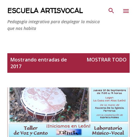
Ir al contenido principal
ESCUELA ARTISVOCAL
Pedagogía integrativa para desplegar la música
que nos habita
E
Mostrando entradas de
MOSTRAR TODO
n
2017
t
r
a
d
a
s