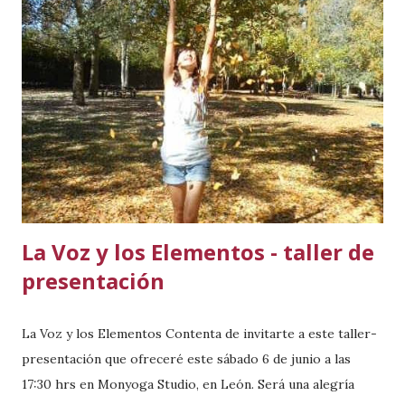
hasta formar parte de una misma mirada. La comprensión
del cuerpo como un sistema integrado, la importancia de
una respiración natural y respetuosa, el equilibrio dinámico
de las fuerzas opuestas: Yin y Yang, la relación entre
emoción y expresión, o el cultivo de un estado de
presencia, son algunos de los puntos donde ambos caminos
se encuentran. El Qi Gong y los Elementos Qi Gong
significa "trabajo con la energía". Form...
La Voz y los Elementos - taller de
presentación
La Voz y los Elementos Contenta de invitarte a este taller-
presentación que ofreceré este sábado 6 de junio a las
17:30 hrs en Monyoga Studio, en León. Será una alegría