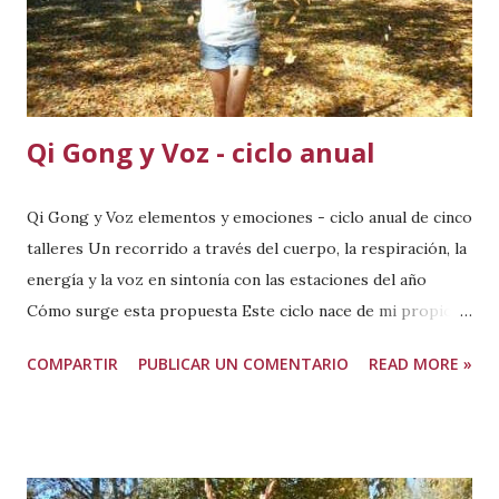
Qi Gong y Voz - ciclo anual
Qi Gong y Voz elementos y emociones - ciclo anual de cinco
talleres Un recorrido a través del cuerpo, la respiración, la
energía y la voz en sintonía con las estaciones del año
Cómo surge esta propuesta Este ciclo nace de mi propio
camino. El Qi Gong llegó a mí a través de la voz. Durante mi
COMPARTIR
PUBLICAR UN COMENTARIO
READ MORE »
formación como cantante y en ArtisVocal®, investigación
metodológica que desarrollo, fui encontrando en esta
práctica principios y comprensiones que resonaban
profundamente con el trabajo que ya venía haciendo. Con
los años, ambas vías fueron convergiendo de forma natural