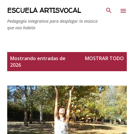
Ir al contenido principal
ESCUELA ARTISVOCAL
Pedagogía integrativa para desplegar la música
que nos habita
E
Mostrando entradas de
MOSTRAR TODO
n
2026
t
r
a
d
a
s