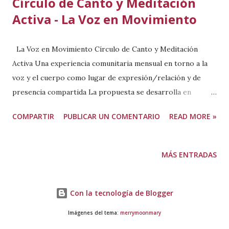
Círculo de Canto y Meditación
Activa - La Voz en Movimiento
La Voz en Movimiento Círculo de Canto y Meditación
Activa Una experiencia comunitaria mensual en torno a la
voz y el cuerpo como lugar de expresión/relación y de
presencia compartida La propuesta se desarrolla en
formato de círculo con una facilitación que cuida y sostiene
COMPARTIR
PUBLICAR UN COMENTARIO
READ MORE »
el proceso. El círculo se entiende como un espacio
pedagógico y social que promueve relaciones más
equitativas e inclusivas, donde se fomenta la escucha, el
MÁS ENTRADAS
cuidado mutuo y la expresión de todas las voces. No es un
espacio para aprender a cantar ni para buscar un resultado
artístico ni estético. Es una invitación a habitar la voz y el
Con la tecnología de Blogger
cuerpo como expresiones vivas y accesibles, en un entorno
Imágenes del tema:
merrymoonmary
cuidado y respetuoso. En este círculo, más que el “qué”