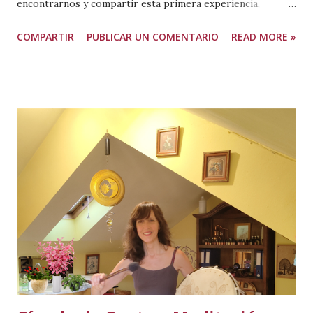
encontrarnos y compartir esta primera experiencia,
concebida como una presentación del ciclo anual Qi Gong y
COMPARTIR
PUBLICAR UN COMENTARIO
READ MORE »
Voz , que comenzará en octubre. Qi Gong significa "trabajo
con la energía" y nos invita a cultivar una relación
consciente con la energía vital que recorre el cuerpo.
Movimiento, respiración y atención sostenida se integran
en una práctica con sentido y propósito. Esta disciplina
hunde sus raíces en la tradición taoísta y en la comprensión
del equilibrio dinámico entre los elementos y los
meridianos, los canales por donde fluye la energía vital. En
este taller-presentación exploraremos la relación entre
movimiento, respiración, emociones y voz mediante
dinámicas corporales y vocales inspiradas en los cinco
elementos de la Medicina Tradicional China. Si te interesan
las prácticas psicocorporales y creat...