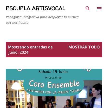
Ir al contenido principal
ESCUELA ARTISVOCAL
Pedagogía integrativa para desplegar la música
que nos habita
E
Mostrando entradas de
MOSTRAR TODO
n
junio, 2024
t
r
a
d
a
s