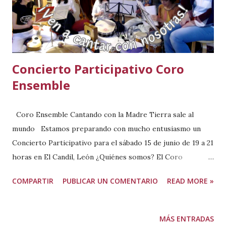
Concierto Participativo Coro
Ensemble
Coro Ensemble Cantando con la Madre Tierra sale al
mundo Estamos preparando con mucho entusiasmo un
Concierto Participativo para el sábado 15 de junio de 19 a 21
horas en El Candil, León ¿Quiénes somos? El Coro
Ensemble Cantando con la Madre Tierra es la evolución
COMPARTIR
PUBLICAR UN COMENTARIO
READ MORE »
natural del Laboratorio Músico-Vocal desarrollado desde el
año 2017 al 2019, dos años cocreando entre todas las
participantes magia musical desde nuestro amor a este
MÁS ENTRADAS